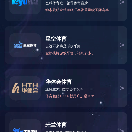
星华在线
意见反馈
联系我们
新闻动态
新闻动态
媒体报道
集团新闻
媒体报道
暂无相关记录！
走进星华
集团简介
旗下公司