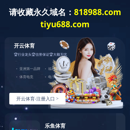
星空体育网站入口（中国）官
方网站
星空体育网站入口（中国）官方网站
走进星华
集团简介
旗下公司
发展历程
集团荣誉
新闻动态
集团新闻
媒体报道
星空体育网站入口（中国）官方网站
文化理念
精彩活动
星华故事
投资产业
文旅运营与融合
城市更新与改造
美丽乡村与赋能
社会公益
人才招聘
人才理念
招聘职位
星籍会